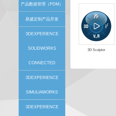
产品数据管理（PDM）
易盛定制产品开发
3DEXPERIENCE
SOLIDWORKS
3D Sculptor
CONNECTED
3DEXPERIENCE
SIMULIAWORKS
3DEXPERIENCE