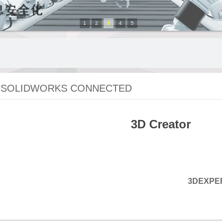
1
2
3
4
5
 SOLIDWORKS CONNECTED
3D Creator
3DEXPER