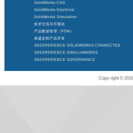
SolidWorks CAD
SolidWorks Electrical
SolidWorks Simulation
技术交流与可视化
产品数据管理（PDM）
易盛定制产品开发
3DEXPERIENCE SOLIDWORKS CONNECTED
3DEXPERIENCE SIMULIAWORKS
3DEXPERIENCE GOVERNANCE
Copy right