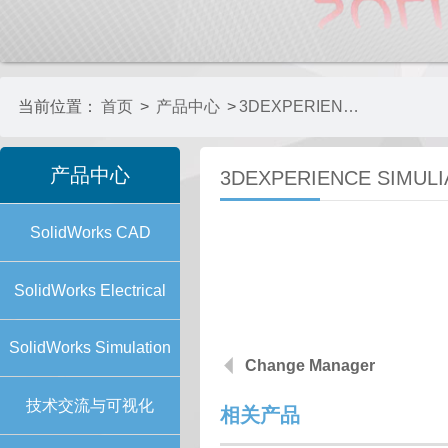
当前位置：
首页
>
产品中心
>
3DEXPERIENCE SIMULIAWORKS
产品中心
3DEXPERIENCE SIMUL
SolidWorks CAD
SolidWorks Electrical
SolidWorks Simulation
Change Manager
技术交流与可视化
相关产品