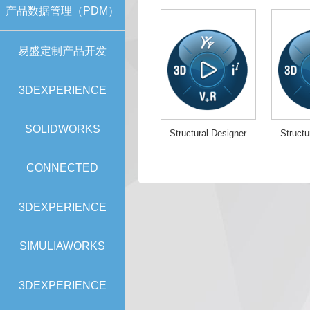
产品数据管理（PDM）
易盛定制产品开发
3DEXPERIENCE
SOLIDWORKS
Structural Designer
Structu
CONNECTED
3DEXPERIENCE
SIMULIAWORKS
3DEXPERIENCE