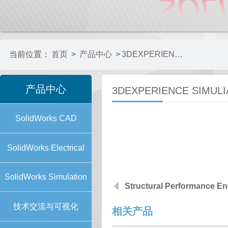
当前位置：
首页
>
产品中心
>
3DEXPERIENCE SIMULIAWORKS
产品中心
3DEXPERIENCE SIMUL
SolidWorks CAD
SolidWorks Electrical
SolidWorks Simulation
Structural Performance En
技术交流与可视化
相关产品