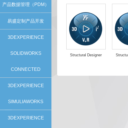
产品数据管理（PDM）
易盛定制产品开发
3DEXPERIENCE
SOLIDWORKS
Structural Designer
Structu
CONNECTED
3DEXPERIENCE
SIMULIAWORKS
3DEXPERIENCE