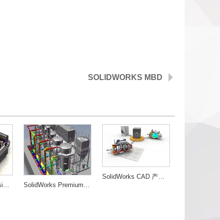
SOLIDWORKS MBD
SolidWorks CAD 产品功能列表
SolidWorks Professional（专业包）
SolidWorks Premium（白金包）