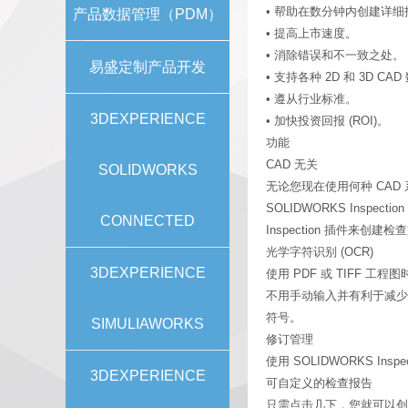
• 帮助在数分钟内创建详细
产品数据管理（PDM）
• 提高上市速度。
• 消除错误和不一致之处。
易盛定制产品开发
• 支持各种 2D 和 3D CAD
• 遵从行业标准。
3DEXPERIENCE
• 加快投资回报 (ROI)。
功能
CAD 无关
SOLIDWORKS
无论您现在使用何种 CAD
SOLIDWORKS Inspect
CONNECTED
Inspection 插件来创建
光学字符识别 (OCR)
3DEXPERIENCE
使用 PDF 或 TIFF 工
不用手动输入并有利于减少
符号。
SIMULIAWORKS
修订管理
使用 SOLIDWORKS In
3DEXPERIENCE
可自定义的检查报告
只需点击几下，您就可以创建