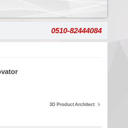
0510-82444084
ovator
3D Product Architect