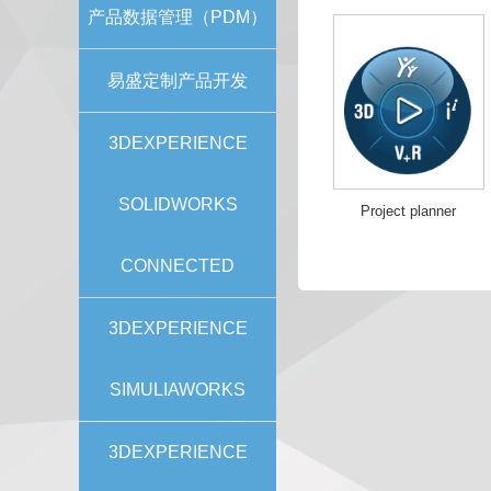
产品数据管理（PDM）
易盛定制产品开发
3DEXPERIENCE
SOLIDWORKS
Project planner
CONNECTED
3DEXPERIENCE
SIMULIAWORKS
3DEXPERIENCE