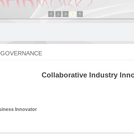
1
2
3
4
5
 GOVERNANCE
Collaborative Industry Inn
siness Innovator