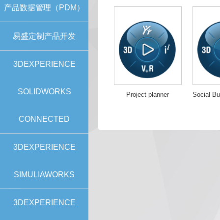
产品数据管理（PDM）
易盛定制产品开发
3DEXPERIENCE
SOLIDWORKS
Project planner
CONNECTED
3DEXPERIENCE
SIMULIAWORKS
3DEXPERIENCE