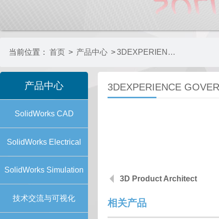
当前位置：
首页
>
产品中心
>
3DEXPERIENCE GOVERNANCE
产品中心
3DEXPERIENCE GOVE
SolidWorks CAD
SolidWorks Electrical
SolidWorks Simulation
3D Product Architect
技术交流与可视化
相关产品