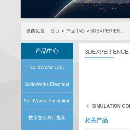
当前位置：
首页
>
产品中心
>
3DEXPERIENCE SOLIDWORKS CONNECTED
产品中心
3DEXPERIENCE
SolidWorks CAD
SolidWorks Electrical
SolidWorks Simulation
SIMULATION C
技术交流与可视化
相关产品