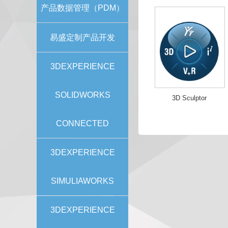
产品数据管理（PDM）
易盛定制产品开发
3DEXPERIENCE
SOLIDWORKS
3D Sculptor
CONNECTED
3DEXPERIENCE
SIMULIAWORKS
3DEXPERIENCE