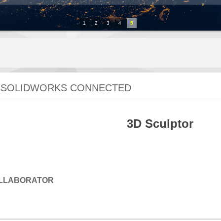
1
2
3
4
5
 SOLIDWORKS CONNECTED
3D Sculptor
OLLABORATOR